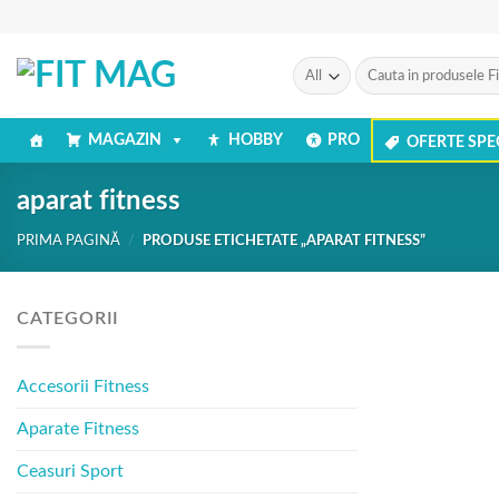
Skip
to
content
Caută
după:
MAGAZIN
HOBBY
PRO
OFERTE SPE
aparat fitness
PRIMA PAGINĂ
/
PRODUSE ETICHETATE „APARAT FITNESS”
CATEGORII
Accesorii Fitness
Aparate Fitness
Ceasuri Sport