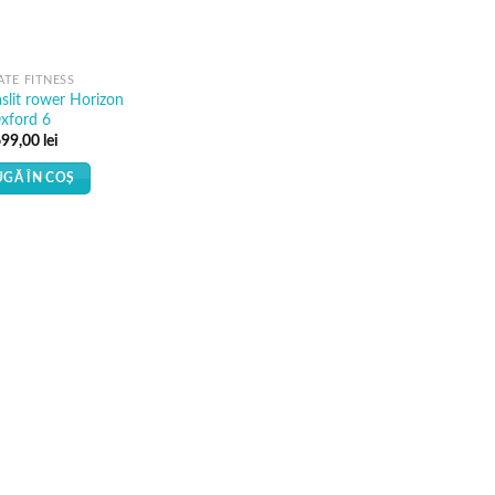
ATE FITNESS
slit rower Horizon
xford 6
699,00
lei
GĂ ÎN COȘ