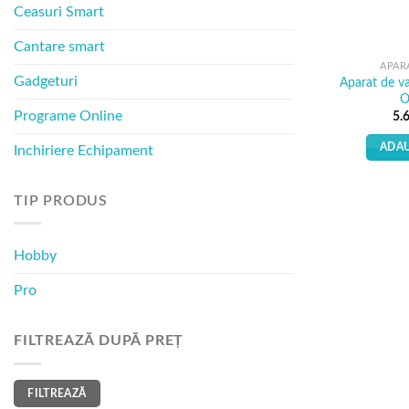
Ceasuri Smart
Cantare smart
APAR
Gadgeturi
Aparat de va
O
Programe Online
5.
ADAU
Inchiriere Echipament
TIP PRODUS
Hobby
Pro
FILTREAZĂ DUPĂ PREȚ
Preț
Preț
FILTREAZĂ
minim
maxim