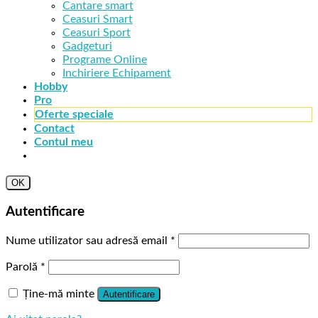
Cantare smart
Ceasuri Smart
Ceasuri Sport
Gadgeturi
Programe Online
Inchiriere Echipament
Hobby
Pro
Oferte speciale
Contact
Contul meu
OK
Autentificare
Nume utilizator sau adresă email
*
Parolă
*
Ține-mă minte
Autentificare