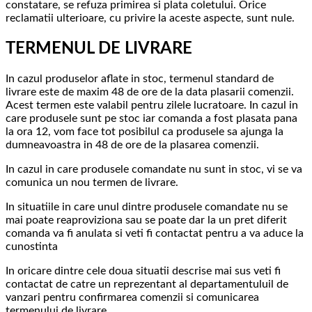
constatare, se refuza primirea si plata coletului. Orice
reclamatii ulterioare, cu privire la aceste aspecte, sunt nule.
TERMENUL DE LIVRARE
In cazul produselor aflate in stoc, termenul standard de
livrare este de maxim 48 de ore de la data plasarii comenzii.
Acest termen este valabil pentru zilele lucratoare. In cazul in
care produsele sunt pe stoc iar comanda a fost plasata pana
la ora 12, vom face tot posibilul ca produsele sa ajunga la
dumneavoastra in 48 de ore de la plasarea comenzii.
In cazul in care produsele comandate nu sunt in stoc, vi se va
comunica un nou termen de livrare.
In situatiile in care unul dintre produsele comandate nu se
mai poate reaproviziona sau se poate dar la un pret diferit
comanda va fi anulata si veti fi contactat pentru a va aduce la
cunostinta
In oricare dintre cele doua situatii descrise mai sus veti fi
contactat de catre un reprezentant al departamentuluil de
vanzari pentru confirmarea comenzii si comunicarea
termenului de livrare.