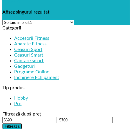
Filtrează
Afișez singurul rezultat
Categorii
Accesorii Fitness
Aparate Fitness
Ceasuri Sport
Ceasuri Smart
Cantare smart
Gadgeturi
Programe Online
Inchiriere Echipament
Tip produs
Hobby
Pro
Filtrează după preț
Preț
Preț
minim
maxim
Filtrează