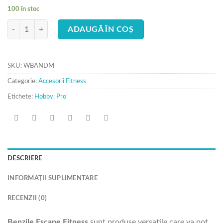
100 în stoc
Cantitate Banda elastica Power Band albastra marime Medium
ADAUGĂ ÎN COȘ
SKU:
WBANDM
Categorie:
Accesorii Fitness
Etichete:
Hobby
,
Pro
DESCRIERE
INFORMAȚII SUPLIMENTARE
RECENZII (0)
Benzile Escape Fitness
sunt produse versatile care va pot