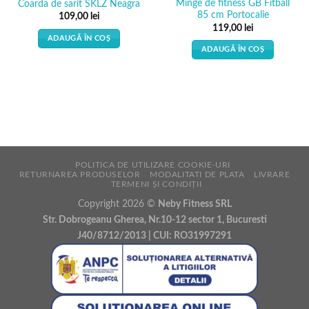
Minge de fitness GB Fitball
Coarda de sarit SKLZ Neagra
85 cm Portocalie
109,00
lei
119,00
lei
ADAUGĂ ÎN COȘ
ADAUGĂ ÎN COȘ
POLITICA DE UTILIZARE COOKIE-URI
RETURNAREA PRODUSELOR
MODALITATI DE PLATA
LIVRARE
TERMENI ȘI CONDIȚII
Copyright 2026 ©
Neby Fitness SRL
Str. Dobrogeanu Gherea, Nr.10-12 sector 1, Bucuresti
J40/8712/2013 | CUI: RO31997291