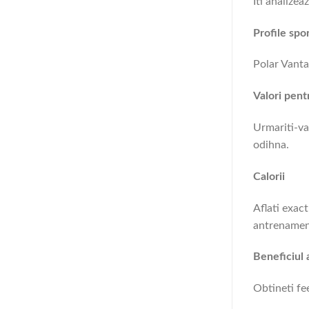
Iti analizea
Profile spo
Polar Vanta
Valori pent
Urmariti-va
odihna.
Calorii
Aflati exact
antrenamen
Beneficiul
Obtineti f