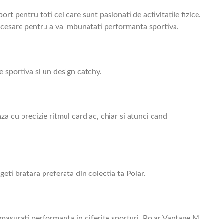
t pentru toti cei care sunt pasionati de activitatile fizice.
ecesare pentru a va imbunatati performanta sportiva.
 sportiva si un design catchy.
a cu precizie ritmul cardiac, chiar si atunci cand
geti bratara preferata din colectia ta Polar.
sa masurati performanta in diferite sporturi, Polar Vantage M