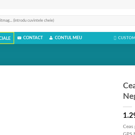
CONTACT
CONTUL MEU
CUSTOM
CIALE
Cea
Ne
Add to
Wishlist
1.2
Ceas 
GPS 