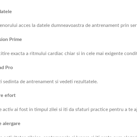
datele
renorului acces la datele dumneavoastra de antrenament prin ser
sion Prime
itire exacta a ritmului cardiac chiar si in cele mai exigente condit
ad Pro
i sedinta de antrenament si vedeti rezultatele.
e efort
 activ ai fost in timpul zilei si iti da sfaturi practice pentru a te aj
 alergare