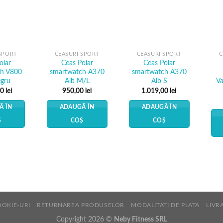
Add to
Add to
Add to
Wishlist
Wishlist
Wishlist
SPORT
CEASURI SPORT
CEASURI SPORT
C
olar
Ceas Polar
Ceas Polar
ch V800
smartwatch A370
smartwatch A370
gru
Alb M/L
Alb S
Va
00
lei
950,00
lei
1.019,00
lei
Ă ÎN
ADAUGĂ ÎN
ADAUGĂ ÎN
Ș
COȘ
COȘ
OOKIE-URI
RETURNAREA PRODUSELOR
MODALITATI DE PLATA
LIVR
Copyright 2026 ©
Neby Fitness SRL