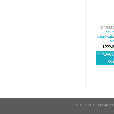
CEASURI 
Ceas P
smartwat
HR Ne
1.999,
ADAUG
CO
POLITICA DE UTILIZARE C