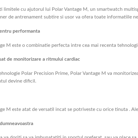
i limitele cu ajutorul lui Polar Vantage M, un smartwatch multispor
ner de antrenament subtire si usor va ofera toate informatiile n
pentru performanta
ge M este o combinatie perfecta intre cea mai recenta tehnologie
at de monitorizare a ritmului cardiac
ehnologie Polar Precision Prime, Polar Vantage M va monitorizeaz
ul devine dificil.
e M este atat de versatil incat se potriveste cu orice tinuta . Ale
 dumneavoastra
ca va doriti sa va imbunatatiti in sportul preferat, sau va place 