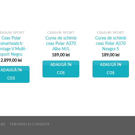
Add to
Add to
Add to
Wishlist
Wishlist
Wishlist
EASURI SPORT
CEASURI SPORT
CEASURI SPORT
Ceas Polar
Curea de schimb
Curea de schimb
smartwatch
ceas Polar A370
ceas Polar A370
ntage V Multi-
Alba M/L
Neagra S
sport Negru
189,00
lei
189,00
lei
2.899,00
lei
ADAUGĂ ÎN
ADAUGĂ ÎN
ADAUGĂ ÎN
COȘ
COȘ
COȘ
ARE
TERMENI ȘI CONDIȚII