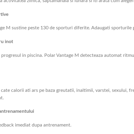
za activitatea zilnica, saptamanala si lunara si iti arata cum aleger
rtive
ge M sustine peste 130 de sporturi diferite. Adaugati sporturile 
ru inot
 progresul in piscina. Polar Vantage M detecteaza automat ritmul ca
 cate calorii ati ars pe baza greutatii, inaltimii, varstei, sexului,
t.
 antrenamentului
eedback imediat dupa antrenament.