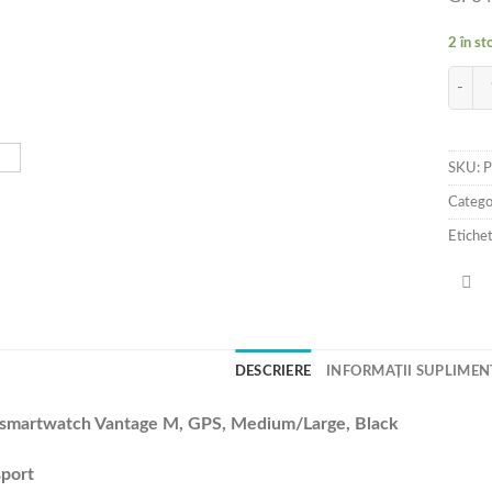
2 în st
Cantit
SKU:
P
Catego
Etiche
DESCRIERE
INFORMAȚII SUPLIMEN
 smartwatch Vantage M, GPS, Medium/Large, Black
sport