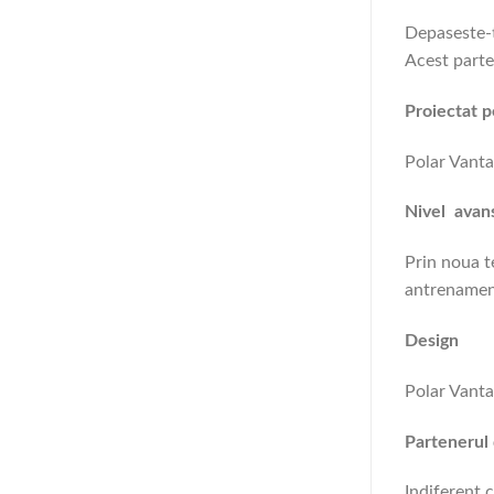
Depaseste-t
Acest parte
Proiectat 
Polar Vanta
Nivel avans
Prin noua t
antrenament
Design
Polar Vantag
Partenerul
Indiferent 