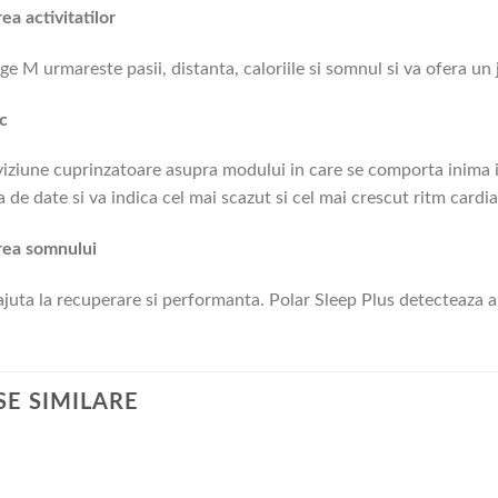
ea activitatilor
e M urmareste pasii, distanta, caloriile si somnul si va ofera un j
c
viziune cuprinzatoare asupra modului in care se comporta inima in
 de date si va indica cel mai scazut si cel mai crescut ritm cardiac
rea somnului
juta la recuperare si performanta. Polar Sleep Plus detecteaza a
E SIMILARE