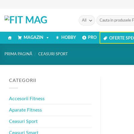
Skip
to
content
Caută
după:
MAGAZIN
HOBBY
PRO
OFERTE SPE
PRIMA PAGINĂ
/
CEASURI SPORT
CATEGORII
Accesorii Fitness
Aparate Fitness
Ceasuri Sport
Ceasuri Smart