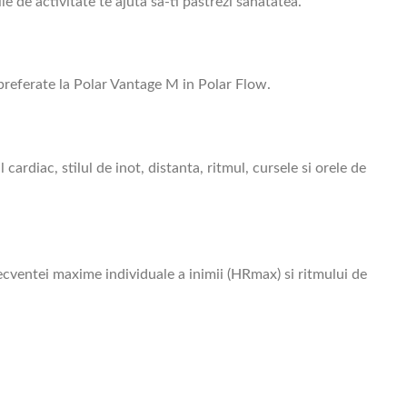
ile de activitate te ajuta sa-ti pastrezi sanatatea.
preferate la Polar Vantage M in Polar Flow.
rdiac, stilul de inot, distanta, ritmul, cursele si orele de
 frecventei maxime individuale a inimii (HRmax) si ritmului de