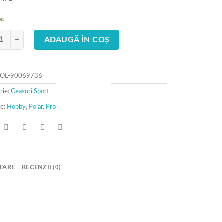
oc
ate Ceas Polar smartwatch Vantage M Negru GPS M/L
ADAUGĂ ÎN COȘ
OL-90069736
rie:
Ceasuri Sport
te:
Hobby
,
Polar
,
Pro
TARE
RECENZII (0)