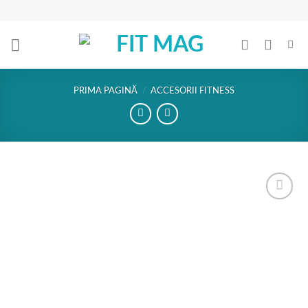
Skip
to
content
PRIMA PAGINĂ
/
ACCESORII FITNESS
Add to
Wishlist