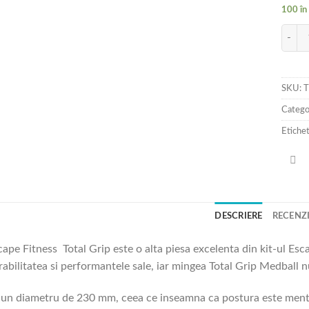
100 în
Cantit
SKU:
Catego
Etiche
DESCRIERE
RECENZII
ape Fitness Total Grip este o alta piesa excelenta din kit-ul Esc
rabilitatea si performantele sale, iar mingea Total Grip Medball nu
un diametru de 230 mm, ceea ce inseamna ca postura este menti