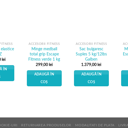
Add to
Add to
Add to
Wishlist
Wishlist
Wishlist
FITNESS
ACCESORII FITNESS
ACCESORII FITNESS
AC
 elastice
Minge medball
Sac bulgaresc
Mi
Z
total grip Escape
Suples 5 kg/12lbs
Es
Fitness verde 1 kg
Galben
0
lei
299,00
lei
1.379,00
lei
Ă ÎN
ADAUGĂ ÎN
ADAUGĂ ÎN
Ș
COȘ
COȘ
OOKIE-URI
RETURNAREA PRODUSELOR
MODALITATI DE PLATA
LIVR