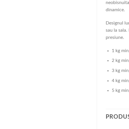
neobisnuita
dinamice.
Designul lu
sau la sala.
presiune.
1 kg min
2 kg min
3 kg min
4 kg ming
5 kg min
PRODUS