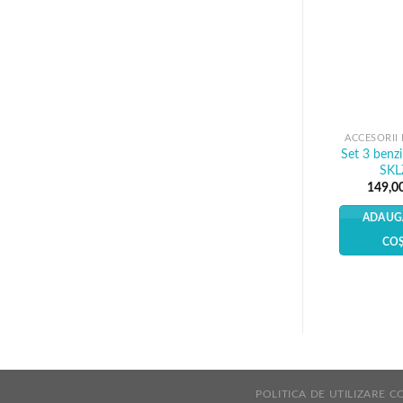
ACCESORII 
Set 3 benzi
SKL
149,0
ADAUG
CO
POLITICA DE UTILIZARE C