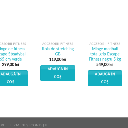
Add to
Add to
Add to
Wishlist
Wishlist
Wishlist
CESORII FITNESS
ACCESORII FITNESS
ACCESORII FITNESS
nge de fitness
Rola de stretching
Minge medball
cape Steadyball
GB
total grip Escape
65 cm verde
Fitness negru 5 kg
119,00
lei
299,00
lei
549,00
lei
ADAUGĂ ÎN
ADAUGĂ ÎN
ADAUGĂ ÎN
COȘ
COȘ
COȘ
ARE
TERMENI ȘI CONDIȚII