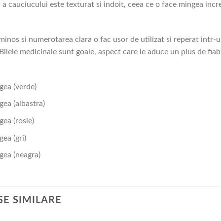
 a cauciucului este texturat si indoit, ceea ce o face mingea incr
minos si numerotarea clara o fac usor de utilizat si reperat intr-
 Bilele medicinale sunt goale, aspect care le aduce un plus de fiab
gea (verde)
gea (albastra)
gea (rosie)
ea (gri)
gea (neagra)
E SIMILARE