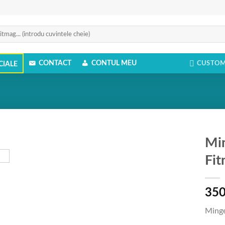
CONTACT
CONTUL MEU
CUSTOM
CIALE
Min
Fit
Add to
Wishlist
35
Minge