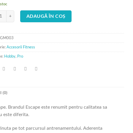
 stoc
ate Minge medball total grip Escape Fitness rosie 3 kg
ADAUGĂ ÎN COȘ
TGM003
rie:
Accesorii Fitness
te:
Hobby
,
Pro
 (0)
ape. Brandul Escape este renumit pentru calitatea sa
 este diferita.
nuta pe tot parcursul antrenamentului. Aderenta