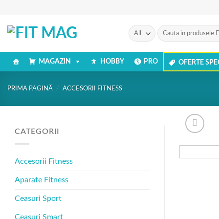
Skip
to
content
Caută
după:
MAGAZIN
HOBBY
PRO
OFERTE SPE
PRIMA PAGINĂ
/
ACCESORII FITNESS
CATEGORII
Accesorii Fitness
Aparate Fitness
Ceasuri Sport
Ceasuri Smart