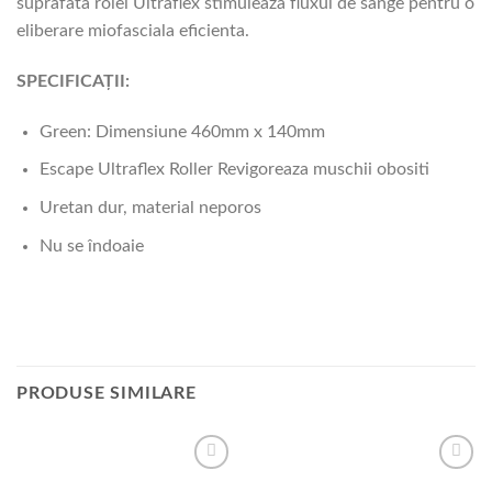
suprafata rolei Ultraflex stimuleaza fluxul de sange pentru o
eliberare miofasciala eficienta.
SPECIFICAȚII:
Green: Dimensiune 460mm x 140mm
Escape Ultraflex Roller Revigoreaza muschii obositi
Uretan dur, material neporos
Nu se îndoaie
PRODUSE SIMILARE
Add to
Add to