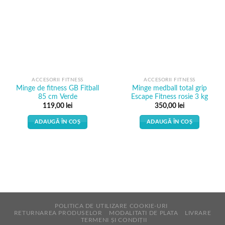
Wishlist
Wishlist
ACCESORII FITNESS
ACCESORII FITNESS
Minge de fitness GB Fitball
Minge medball total grip
85 cm Verde
Escape Fitness rosie 3 kg
119,00
lei
350,00
lei
ADAUGĂ ÎN COȘ
ADAUGĂ ÎN COȘ
POLITICA DE UTILIZARE COOKIE-URI
RETURNAREA PRODUSELOR
MODALITATI DE PLATA
LIVRARE
TERMENI ȘI CONDIȚII