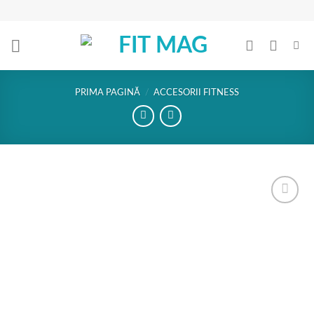
Skip
to
content
PRIMA PAGINĂ
/
ACCESORII FITNESS
Add to
Wishlist